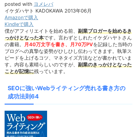
posted with
ヨメレバ
イケダハヤト KADOKAWA 2013年06月
Amazonで購入
Kindleで購入
僕がアフィリエイトを始める前、
副業ブロガーを始めるき
っかけとなった本
です。言わずとしれたイケダハヤトさん
の書籍。
月40万文字を書き、月70万PV
を記録した当時の
ブログへの真摯な姿勢がひしひし伝わってきます。執筆ス
ピードを上げるコツ、マネタイズ方法などが書かれていま
す。内容も素晴らしいのですが、
副業のきっかけとなった
ことが
記憶に
残っています。
SEOに強いWebライティング売れる書き方の
成功法則64