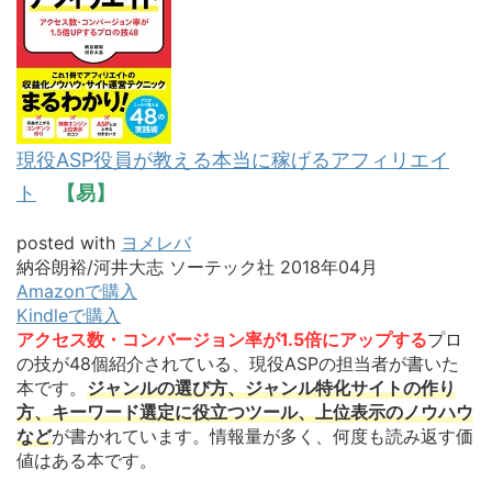
現役ASP役員が教える本当に稼げるアフィリエイ
ト
【易】
posted with
ヨメレバ
納谷朗裕/河井大志 ソーテック社 2018年04月
Amazonで購入
Kindleで購入
アクセス数・コンバージョン率が1.5倍にアップする
プロ
の技が48個紹介されている、現役ASPの担当者が書いた
本です。
ジャンルの選び方、ジャンル特化サイトの作り
方、キーワード選定に役立つツール、上位表示のノウハウ
など
が書かれています。情報量が多く、何度も読み返す価
値はある本です。